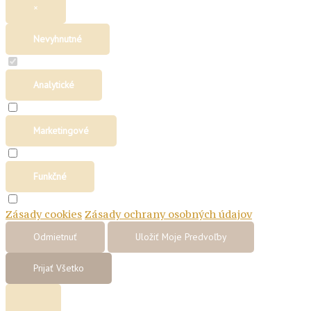
×
Nevyhnutné
Analytické
Marketingové
Funkčné
Zásady cookies
Zásady ochrany osobných údajov
Odmietnuť
Uložiť Moje Predvoľby
Prijať Všetko