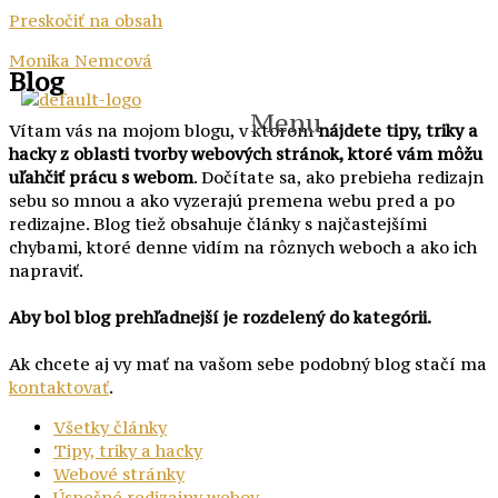
Preskočiť na obsah
Monika Nemcová
Blog
Menu
Vítam vás na mojom blogu, v ktorom
nájdete tipy, triky a
hacky z oblasti tvorby webových stránok, ktoré vám môžu
uľahčiť prácu s webom
. Dočítate sa, ako prebieha redizajn
sebu so mnou a ako vyzerajú premena webu pred a po
redizajne. Blog tiež obsahuje články s najčastejšími
chybami, ktoré denne vidím na rôznych weboch a ako ich
napraviť.
Aby bol blog prehľadnejší je rozdelený do kategórii.
Ak chcete aj vy mať na vašom sebe podobný blog stačí ma
kontaktovať
.
Všetky články
Tipy, triky a hacky
Webové stránky
Úspešné redizajny webov