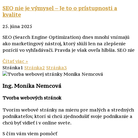
SEO nie je výmysel – Je to o prístupnosti a
kvalite
25. júna 2025
SEO (Search Engine Optimization) dnes mnohí vnímajú
ako marketingový nástroj, ktorý slúži len na zlepšenie
pozícií vo vyhľadávači. Pravda je však oveľa hlbšia. SEO nie
Čítať viac »
Stránka
1
Stránka
2
Stránka
3
Ing. Monika Nemcová
Tvorba webových stránok
Tvorím webové stránky na mieru pre malých a stredných
podnikateľov, ktorí si chcú zjednodušiť svoje podnikanie a
chcú byť vidieť i v online svete.
S čím vám viem pomôcť