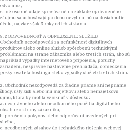
odvolania,
c. iné osobné údaje spracúvané na základe oprávneného
záujmu sa uchovávajú po dobu nevyhnutnú na dosiahnutie
účelu, najviac však 3 roky od ich získania.
8. ZODPOVEDNOSŤ A OBMEDZENIE SLUŽIEB
Obchodník nezodpovedá za nefunkčnosť digitálnych
produktov alebo online služieb spôsobenú technickými
problémami na strane zákazníka alebo tretích strán, ako sú
napríklad výpadky internetového pripojenia, poruchy
zariadení, nesprávne nastavenie prehliadača, obmedzenia
poskytovateľa hostingu alebo výpadky služieb tretích strán.
2. Obchodník nezodpovedá za žiadne priame ani nepriame
škody, ušlý zisk alebo inú majetkovú alebo nemajetkovú
ujmu, ktorá by mohla vzniknúť v dôsledku:
a. nesprávneho alebo neodborného použitia digitálneho
obsahu zo strany zákazníka,
b. porušenia pokynov alebo odporúčaní uvedených pri
službe,
c. neodborných zásahov do technického riešenia webovej