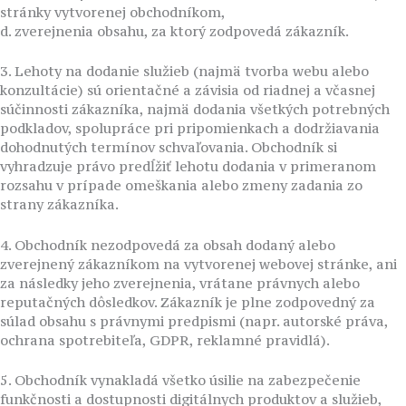
stránky vytvorenej obchodníkom,
d. zverejnenia obsahu, za ktorý zodpovedá zákazník.
3. Lehoty na dodanie služieb (najmä tvorba webu alebo
konzultácie) sú orientačné a závisia od riadnej a včasnej
súčinnosti zákazníka, najmä dodania všetkých potrebných
podkladov, spolupráce pri pripomienkach a dodržiavania
dohodnutých termínov schvaľovania. Obchodník si
vyhradzuje právo predĺžiť lehotu dodania v primeranom
rozsahu v prípade omeškania alebo zmeny zadania zo
strany zákazníka.
4. Obchodník nezodpovedá za obsah dodaný alebo
zverejnený zákazníkom na vytvorenej webovej stránke, ani
za následky jeho zverejnenia, vrátane právnych alebo
reputačných dôsledkov. Zákazník je plne zodpovedný za
súlad obsahu s právnymi predpismi (napr. autorské práva,
ochrana spotrebiteľa, GDPR, reklamné pravidlá).
5. Obchodník vynakladá všetko úsilie na zabezpečenie
funkčnosti a dostupnosti digitálnych produktov a služieb,