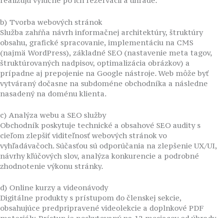
realizujú výlučne po ich rezervácii a úhrade.
b) Tvorba webových stránok
Služba zahŕňa návrh informačnej architektúry, štruktúry
obsahu, grafické spracovanie, implementáciu na CMS
(najmä WordPress), základné SEO (nastavenie meta tagov,
štruktúrovaných nadpisov, optimalizácia obrázkov) a
prípadne aj prepojenie na Google nástroje. Web môže byť
vytváraný dočasne na subdoméne obchodníka a následne
nasadený na doménu klienta.
c) Analýza webu a SEO služby
Obchodník poskytuje technické a obsahové SEO audity s
cieľom zlepšiť viditeľnosť webových stránok vo
vyhľadávačoch. Súčasťou sú odporúčania na zlepšenie UX/UI,
návrhy kľúčových slov, analýza konkurencie a podrobné
zhodnotenie výkonu stránky.
d) Online kurzy a videonávody
Digitálne produkty s prístupom do členskej sekcie,
obsahujúce predpripravené videolekcie a doplnkové PDF