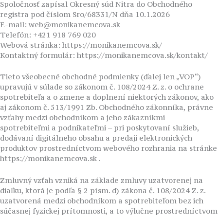
Spoločnosť zapísal Okresný súd Nitra do Obchodného
registra pod číslom Sro/68331/N dňa 10.1.2026
E-mail: web@monikanemcova.sk
Telefón: +421 918 769 020
Webová stránka: https://monikanemcova.sk/
Kontaktný formulár: https://monikanemcova.sk/kontakt/
Tieto všeobecné obchodné podmienky (ďalej len „VOP“)
upravujú v súlade so zákonom č. 108/2024 Z. z. o ochrane
spotrebiteľa a o zmene a doplnení niektorých zákonov, ako
aj zákonom č. 513/1991 Zb. Obchodného zákonníka, právne
vzťahy medzi obchodníkom a jeho zákazníkmi –
spotrebiteľmi a podnikateľmi – pri poskytovaní služieb,
dodávaní digitálneho obsahu a predaji elektronických
produktov prostredníctvom webového rozhrania na stránke
https://monikanemcova.sk .
Zmluvný vzťah vzniká na základe zmluvy uzatvorenej na
diaľku, ktorá je podľa § 2 písm. d) zákona č. 108/2024 Z. z.
uzatvorená medzi obchodníkom a spotrebiteľom bez ich
súčasnej fyzickej prítomnosti, a to výlučne prostredníctvom