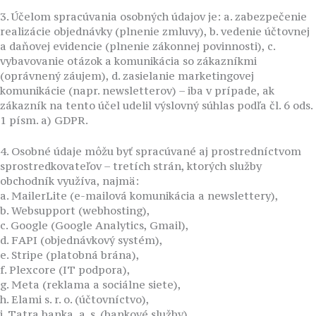
3. Účelom spracúvania osobných údajov je: a. zabezpečenie
realizácie objednávky (plnenie zmluvy), b. vedenie účtovnej
a daňovej evidencie (plnenie zákonnej povinnosti), c.
vybavovanie otázok a komunikácia so zákazníkmi
(oprávnený záujem), d. zasielanie marketingovej
komunikácie (napr. newsletterov) – iba v prípade, ak
zákazník na tento účel udelil výslovný súhlas podľa čl. 6 ods.
1 písm. a) GDPR.
4. Osobné údaje môžu byť spracúvané aj prostredníctvom
sprostredkovateľov – tretích strán, ktorých služby
obchodník využíva, najmä:
a. MailerLite (e-mailová komunikácia a newslettery),
b. Websupport (webhosting),
c. Google (Google Analytics, Gmail),
d. FAPI (objednávkový systém),
e. Stripe (platobná brána),
f. Plexcore (IT podpora),
g. Meta (reklama a sociálne siete),
h. Elami s. r. o. (účtovníctvo),
i. Tatra banka, a. s. (bankové služby),