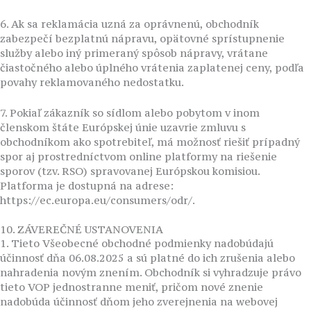
6. Ak sa reklamácia uzná za oprávnenú, obchodník
zabezpečí bezplatnú nápravu, opätovné sprístupnenie
služby alebo iný primeraný spôsob nápravy, vrátane
čiastočného alebo úplného vrátenia zaplatenej ceny, podľa
povahy reklamovaného nedostatku.
7. Pokiaľ zákazník so sídlom alebo pobytom v inom
členskom štáte Európskej únie uzavrie zmluvu s
obchodníkom ako spotrebiteľ, má možnosť riešiť prípadný
spor aj prostredníctvom online platformy na riešenie
sporov (tzv. RSO) spravovanej Európskou komisiou.
Platforma je dostupná na adrese:
https://ec.europa.eu/consumers/odr/.
10. ZÁVEREČNÉ USTANOVENIA
1. Tieto Všeobecné obchodné podmienky nadobúdajú
účinnosť dňa 06.08.2025 a sú platné do ich zrušenia alebo
nahradenia novým znením. Obchodník si vyhradzuje právo
tieto VOP jednostranne meniť, pričom nové znenie
nadobúda účinnosť dňom jeho zverejnenia na webovej