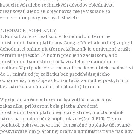
kapacitných alebo technických dôvodov objednávku
zrealizovať, alebo ak objednávka nie je v súlade so
zameraním poskytovaných služieb.
4. DODACIE PODMIENKY
1. Konzultácie sa realizujú v dohodnutom termíne
prostredníctvom platformy Google Meet alebo inej vopred
dohodnutej online platformy. Zákazník je oprávnený zrušiť
termín najneskôr 24 hodín pred jeho začiatkom, a to
prostredníctvom storno odkazu alebo oznámením e-
mailom. V prípade, že sa zákazník na konzultáciu nedostaví
do 15 minút od jej začiatku bez predchádzajúceho
oznámenia, považuje sa konzultácia za riadne poskytnutú
bez nároku na náhradu ani náhradný termín.
V prípade zrušenia termínu konzultácie zo strany
zákazníka, pri ktorom bola platba uhradená
prostredníctvom platobnej brány Stripe, má obchodník
nárok na manipulačný poplatok vo výške 5 EUR. Tento
poplatok pokrýva nevratné transakčné poplatky účtované
poskytovateľom platobnej brány a administratívne náklady