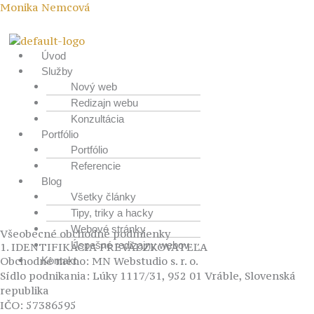
Preskočiť
Menu
Monika Nemcová
na
obsah
Úvod
Služby
Nový web
Redizajn webu
Konzultácia
Portfólio
Portfólio
Referencie
Blog
Všetky články
Tipy, triky a hacky
Webové stránky
Všeobecné obchodné podmienky
Úspešné redizajny webov
1. IDENTIFIKÁCIA PREVÁDZKOVATEĽA
Obchodné meno: MN Webstudio s. r. o.
Kontakt
Sídlo podnikania: Lúky 1117/31, 952 01 Vráble, Slovenská
republika
IČO: 57386595