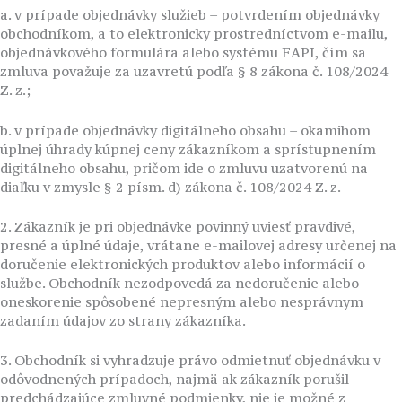
a. v prípade objednávky služieb – potvrdením objednávky
obchodníkom, a to elektronicky prostredníctvom e-mailu,
objednávkového formulára alebo systému FAPI, čím sa
zmluva považuje za uzavretú podľa § 8 zákona č. 108/2024
Z. z.;
b. v prípade objednávky digitálneho obsahu – okamihom
úplnej úhrady kúpnej ceny zákazníkom a sprístupnením
digitálneho obsahu, pričom ide o zmluvu uzatvorenú na
diaľku v zmysle § 2 písm. d) zákona č. 108/2024 Z. z.
2. Zákazník je pri objednávke povinný uviesť pravdivé,
presné a úplné údaje, vrátane e-mailovej adresy určenej na
doručenie elektronických produktov alebo informácií o
službe. Obchodník nezodpovedá za nedoručenie alebo
oneskorenie spôsobené nepresným alebo nesprávnym
zadaním údajov zo strany zákazníka.
3. Obchodník si vyhradzuje právo odmietnuť objednávku v
odôvodnených prípadoch, najmä ak zákazník porušil
predchádzajúce zmluvné podmienky, nie je možné z