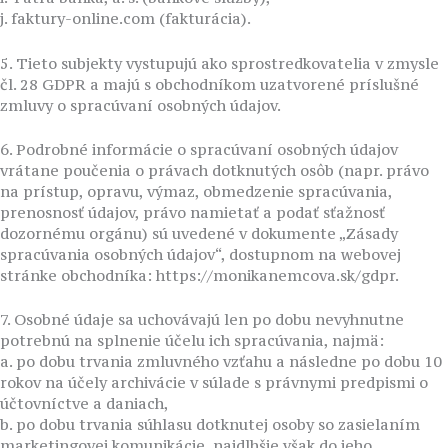
j. faktury-online.com (fakturácia).
5. Tieto subjekty vystupujú ako sprostredkovatelia v zmysle
čl. 28 GDPR a majú s obchodníkom uzatvorené príslušné
zmluvy o spracúvaní osobných údajov.
6. Podrobné informácie o spracúvaní osobných údajov
vrátane poučenia o právach dotknutých osôb (napr. právo
na prístup, opravu, výmaz, obmedzenie spracúvania,
prenosnosť údajov, právo namietať a podať sťažnosť
dozornému orgánu) sú uvedené v dokumente „Zásady
spracúvania osobných údajov“, dostupnom na webovej
stránke obchodníka: https://monikanemcova.sk/gdpr.
7. Osobné údaje sa uchovávajú len po dobu nevyhnutne
potrebnú na splnenie účelu ich spracúvania, najmä:
a. po dobu trvania zmluvného vzťahu a následne po dobu 10
rokov na účely archivácie v súlade s právnymi predpismi o
účtovníctve a daniach,
b. po dobu trvania súhlasu dotknutej osoby so zasielaním
marketingovej komunikácie, najdlhšie však do jeho