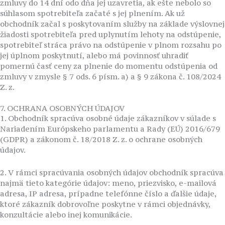
zmluvy do 14 dní odo dňa jej uzavretia, ak ešte nebolo so
súhlasom spotrebiteľa začaté s jej plnením. Ak už
obchodník začal s poskytovaním služby na základe výslovnej
žiadosti spotrebiteľa pred uplynutím lehoty na odstúpenie,
spotrebiteľ stráca právo na odstúpenie v plnom rozsahu po
jej úplnom poskytnutí, alebo má povinnosť uhradiť
pomernú časť ceny za plnenie do momentu odstúpenia od
zmluvy v zmysle § 7 ods. 6 písm. a) a § 9 zákona č. 108/2024
Z. z.
7. OCHRANA OSOBNÝCH ÚDAJOV
1. Obchodník spracúva osobné údaje zákazníkov v súlade s
Nariadením Európskeho parlamentu a Rady (EÚ) 2016/679
(GDPR) a zákonom č. 18/2018 Z. z. o ochrane osobných
údajov.
2. V rámci spracúvania osobných údajov obchodník spracúva
najmä tieto kategórie údajov: meno, priezvisko, e-mailová
adresa, IP adresa, prípadne telefónne číslo a ďalšie údaje,
ktoré zákazník dobrovoľne poskytne v rámci objednávky,
konzultácie alebo inej komunikácie.