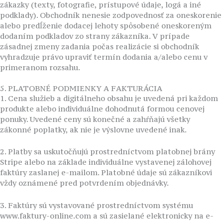
zákazky (texty, fotografie, prístupové údaje, logá a iné
podklady). Obchodník nenesie zodpovednosť za oneskorenie
alebo predĺženie dodacej lehoty spôsobené oneskoreným
dodaním podkladov zo strany zákazníka. V prípade
zásadnej zmeny zadania počas realizácie si obchodník
vyhradzuje právo upraviť termín dodania a/alebo cenu v
primeranom rozsahu.
5. PLATOBNÉ PODMIENKY A FAKTURÁCIA
1. Cena služieb a digitálneho obsahu je uvedená pri každom
produkte alebo individuálne dohodnutá formou cenovej
ponuky. Uvedené ceny sú konečné a zahŕňajú všetky
zákonné poplatky, ak nie je výslovne uvedené inak.
2. Platby sa uskutočňujú prostredníctvom platobnej brány
Stripe alebo na základe individuálne vystavenej zálohovej
faktúry zaslanej e-mailom. Platobné údaje sú zákazníkovi
vždy oznámené pred potvrdením objednávky.
3. Faktúry sú vystavované prostredníctvom systému
www.faktury-online.com a sú zasielané elektronicky na e-