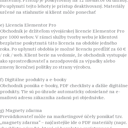
materiály. Prístup je poskytovaný na 12 mesiacov od úhrady.
Po uplynutí tejto lehoty je prístup deaktivovaný. Materiály
určené na stiahnutie si klient môže ponechať
e) Licencia Elementor Pro
Obchodník je držiteľom vývojárskej licencie Elementor Pro
pre 1000 webov. V rámci služby tvorby webu je klientovi
bezplatne poskytnutá táto licencia na obdobie jedného
roka. Po uplynutí obdobia je možné licenciu predĺžiť za 60 €
/ rok / web. Klient berie na vedomie, že obchodník vystupuje
ako sprostredkovateľ a nezodpovedá za výpadky alebo
zmeny licenčnej politiky zo strany výrobcu.
f) Digitálne produkty a e-booky
Obchodník ponúka e-booky, PDF checklisty a ďalšie digitálne
produkty. Tie sú po úhrade automaticky odosielané na e-
mailovú adresu zákazníka zadanú pri objednávke.
g) Magnety zdarma
Prevádzkovateľ môže na marketingové účely ponúkať tzv.
„magnety zdarma“ – najčastejšie ide o PDF materiály (napr.