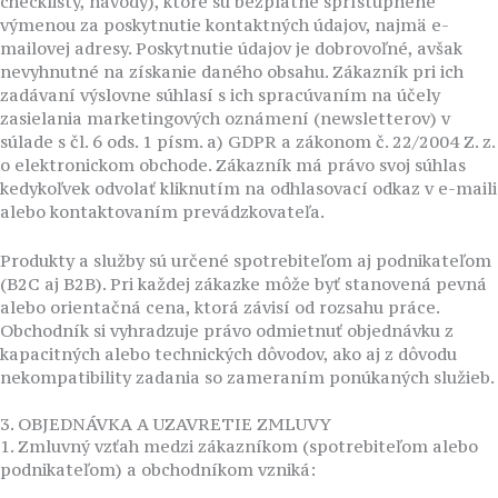
checklisty, návody), ktoré sú bezplatne sprístupnené
výmenou za poskytnutie kontaktných údajov, najmä e-
mailovej adresy. Poskytnutie údajov je dobrovoľné, avšak
nevyhnutné na získanie daného obsahu. Zákazník pri ich
zadávaní výslovne súhlasí s ich spracúvaním na účely
zasielania marketingových oznámení (newsletterov) v
súlade s čl. 6 ods. 1 písm. a) GDPR a zákonom č. 22/2004 Z. z.
o elektronickom obchode. Zákazník má právo svoj súhlas
kedykoľvek odvolať kliknutím na odhlasovací odkaz v e-maili
alebo kontaktovaním prevádzkovateľa.
Produkty a služby sú určené spotrebiteľom aj podnikateľom
(B2C aj B2B). Pri každej zákazke môže byť stanovená pevná
alebo orientačná cena, ktorá závisí od rozsahu práce.
Obchodník si vyhradzuje právo odmietnuť objednávku z
kapacitných alebo technických dôvodov, ako aj z dôvodu
nekompatibility zadania so zameraním ponúkaných služieb.
3. OBJEDNÁVKA A UZAVRETIE ZMLUVY
1. Zmluvný vzťah medzi zákazníkom (spotrebiteľom alebo
podnikateľom) a obchodníkom vzniká: