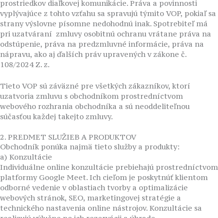
prostriedkov diaľkovej komunikácie. Práva a povinnosti
vyplývajúce z tohto vzťahu sa spravujú týmito VOP, pokiaľ sa
strany výslovne písomne nedohodnú inak. Spotrebiteľ má
pri uzatváraní zmluvy osobitnú ochranu vrátane práva na
odstúpenie, práva na predzmluvné informácie, práva na
nápravu, ako aj ďalších práv upravených v zákone č.
108/2024 Z. z.
Tieto VOP sú záväzné pre všetkých zákazníkov, ktorí
uzatvoria zmluvu s obchodníkom prostredníctvom
webového rozhrania obchodníka a sú neoddeliteľnou
súčasťou každej takejto zmluvy.
2. PREDMET SLUŽIEB A PRODUKTOV
Obchodník ponúka najmä tieto služby a produkty:
a) Konzultácie
Individuálne online konzultácie prebiehajú prostredníctvom
platformy Google Meet. Ich cieľom je poskytnúť klientom
odborné vedenie v oblastiach tvorby a optimalizácie
webových stránok, SEO, marketingovej stratégie a
technického nastavenia online nástrojov. Konzultácie sa