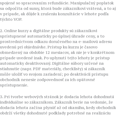
spojené so spracovaním refundácie. Manipulačný poplatok
sa odpočíta od sumy, ktorá bude zákazníkovi vrátená, a to aj
v prípade, ak dôjde k zrušeniu konzultácie v lehote podľa
týchto VOP.
2. Online kurzy a digitálne produkty sú zákazníkovi
sprístupnené automaticky po úplnej úhrade ceny, a to
prostredníctvom odkazu doručeného na e-mailovú adresu
uvedenú pri objednávke. Prístup ku kurzu je časovo
obmedzený na obdobie 12 mesiacov, ak nie je v konkrétnom
prípade uvedené inak. Po uplynutí tejto lehoty je prístup
automaticky deaktivovaný. Digitálne súbory určené na
stiahnutie (napr. PDF materiály, checklisty) si zákazník
môže uložiť vo svojom zariadení; po deaktivácii prístupu
obchodník nenesie zodpovednosť za ich opätovné
sprístupnenie.
3. Pri tvorbe webových stránok je dodacia lehota dohodnutá
individuálne so zákazníkom. Zákazník berie na vedomie, že
dodacia lehota začína plynúť až od okamihu, kedy obchodník
obdrží všetky dohodnuté podklady potrebné na realizáciu