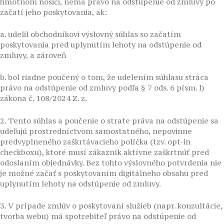
hmotnom nosiči, nemá právo na odstúpenie od zmluvy po
začatí jeho poskytovania, ak:
a. udelil obchodníkovi výslovný súhlas so začatím
poskytovania pred uplynutím lehoty na odstúpenie od
zmluvy, a zároveň
b. bol riadne poučený o tom, že udelením súhlasu stráca
právo na odstúpenie od zmluvy podľa § 7 ods. 6 písm. l)
zákona č. 108/2024 Z. z.
2. Tento súhlas a poučenie o strate práva na odstúpenie sa
udeľujú prostredníctvom samostatného, nepovinne
predvyplneného zaškrtávacieho políčka (tzv. opt-in
checkboxu), ktoré musí zákazník aktívne zaškrtnúť pred
odoslaním objednávky. Bez tohto výslovného potvrdenia nie
je možné začať s poskytovaním digitálneho obsahu pred
uplynutím lehoty na odstúpenie od zmluvy.
3. V prípade zmlúv o poskytovaní služieb (napr. konzultácie,
tvorba webu) má spotrebiteľ právo na odstúpenie od