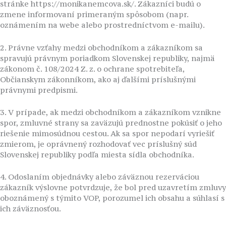
stránke https://monikanemcova.sk/. Zákazníci budú o
zmene informovaní primeraným spôsobom (napr.
oznámením na webe alebo prostredníctvom e-mailu).
2. Právne vzťahy medzi obchodníkom a zákazníkom sa
spravujú právnym poriadkom Slovenskej republiky, najmä
zákonom č. 108/2024 Z. z. o ochrane spotrebiteľa,
Občianskym zákonníkom, ako aj ďalšími príslušnými
právnymi predpismi.
3. V prípade, ak medzi obchodníkom a zákazníkom vznikne
spor, zmluvné strany sa zaväzujú prednostne pokúsiť o jeho
riešenie mimosúdnou cestou. Ak sa spor nepodarí vyriešiť
zmierom, je oprávnený rozhodovať vec príslušný súd
Slovenskej republiky podľa miesta sídla obchodníka.
4. Odoslaním objednávky alebo záväznou rezerváciou
zákazník výslovne potvrdzuje, že bol pred uzavretím zmluvy
oboznámený s týmito VOP, porozumel ich obsahu a súhlasí s
ich záväznosťou.