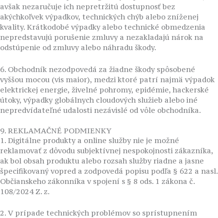
avšak nezaručuje ich nepretržitú dostupnosť bez
akýchkoľvek výpadkov, technických chýb alebo zníženej
kvality. Krátkodobé výpadky alebo technické obmedzenia
nepredstavujú porušenie zmluvy a nezakladajú nárok na
odstúpenie od zmluvy alebo náhradu škody.
6. Obchodník nezodpovedá za žiadne škody spôsobené
vyššou mocou (vis maior), medzi ktoré patrí najmä výpadok
elektrickej energie, živelné pohromy, epidémie, hackerské
útoky, výpadky globálnych cloudových služieb alebo iné
nepredvídateľné udalosti nezávislé od vôle obchodníka.
9. REKLAMAČNÉ PODMIENKY
1. Digitálne produkty a online služby nie je možné
reklamovať z dôvodu subjektívnej nespokojnosti zákazníka,
ak bol obsah produktu alebo rozsah služby riadne a jasne
špecifikovaný vopred a zodpovedá popisu podľa § 622 a nasl.
Občianskeho zákonníka v spojení s § 8 ods. 1 zákona č.
108/2024 Z. z.
2. V prípade technických problémov so sprístupnením