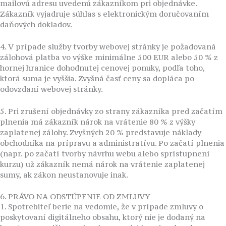
mailovú adresu uvedenú zákazníkom pri objednávke.
Zákazník vyjadruje súhlas s elektronickým doručovaním
daňových dokladov.
4. V prípade služby tvorby webovej stránky je požadovaná
zálohová platba vo výške minimálne 500 EUR alebo 50 % z
hornej hranice dohodnutej cenovej ponuky, podľa toho,
ktorá suma je vyššia. Zvyšná časť ceny sa dopláca po
odovzdaní webovej stránky.
5. Pri zrušení objednávky zo strany zákazníka pred začatím
plnenia má zákazník nárok na vrátenie 80 % z výšky
zaplatenej zálohy. Zvyšných 20 % predstavuje náklady
obchodníka na prípravu a administratívu. Po začatí plnenia
(napr. po začatí tvorby návrhu webu alebo sprístupnení
kurzu) už zákazník nemá nárok na vrátenie zaplatenej
sumy, ak zákon neustanovuje inak.
6. PRÁVO NA ODSTÚPENIE OD ZMLUVY
1. Spotrebiteľ berie na vedomie, že v prípade zmluvy o
poskytovaní digitálneho obsahu, ktorý nie je dodaný na