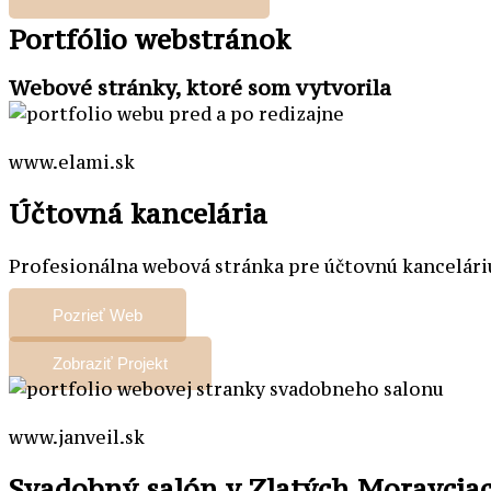
Portfólio webstránok
Webové stránky, ktoré som vytvorila
www.elami.sk
Účtovná kancelária
Profesionálna webová stránka pre účtovnú kancelári
Pozrieť Web
Zobraziť Projekt
www.janveil.sk
Svadobný salón v Zlatých Moravcia