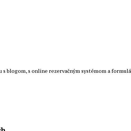
u s blogom, s online rezervačným systémom a formulár
ch