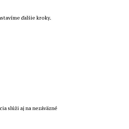
astavíme ďalšie kroky.
ia slúži aj na nezáväzné