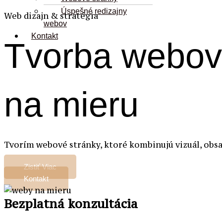
Úspešné redizajny
Web dizajn & stratégia
webov
Kontakt
Tvorba webov
na mieru
Tvorím webové stránky, ktoré kombinujú vizuál, obsa
Zistiť Viac
Kontakt
Bezplatná konzultácia