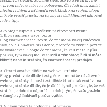
sociálnych sieťach. Sociálne siete, ako IG a FB sú určené
v prvom rade na zábavu a pobavenie. Čiže ľudí musí zaujať
niečím rýchlym a ísť hneď k veci. Kdežto na svojom blogu
môžete využiť priestor na to, aby ste dali klientovi užitočné
rady a tipy.
Ako blog prispieva k zvýšeniu návštevnosti webu?
1. Blog znamená viacej textu
Blog znamená viacej textu, čo znamená viacej kľúčových
slov, čo je z hľadiska SEO dobré, pretože to zvyšuje pozíciu
vo vyhľadávači Google čo znamená, že keď mate lepšiu
pozíciu, tým viacej ľudí vás
uvidí a tým viacej ľudí si môže
kliknúť na vašu stránku, čo znamená viacej
predajov.
2. Čitateľ zostáva dlhšie na webovej stránke
Blog predstavuje dlhšie texty, čo znamená že návštevník
webovej stránky si musí text dlhšie čítať a tak zostáva na
webovej stránke dlhšie
,
čo je ďalší signál pre Google, že vaša
stránka je dobrá a odporúča ju ďalej tým, že
vašu pozíciu
v Google vyhľadávači posúva vyššie.
3. V blogu zdieľate hodnotné informácie