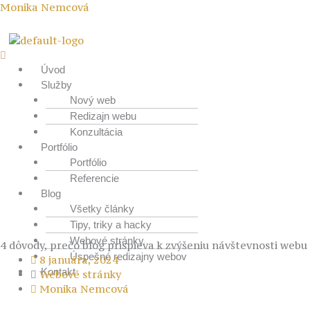
Preskočiť
Menu
Monika Nemcová
na
obsah
Úvod
Služby
Nový web
Redizajn webu
Konzultácia
Portfólio
Portfólio
Referencie
Blog
Všetky články
Tipy, triky a hacky
Webové stránky
4 dôvody, prečo blog prispieva k zvýšeniu návštevnosti webu
Úspešné redizajny webov
8 januára, 2024
Kontakt
Webové stránky
Monika Nemcová