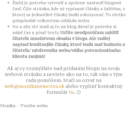
Ďalej je potreba vytvoriť a správne nastaviť blogovú
časť. Čiže stránku, kde sú vypísané články a šablónu, v
ktorej sa jednotlivé články budú zobrazovať. To všetko
prispôsobiť celkovému vzhľadu webu.
No a aby ste mali aj čo na blog dávať je potreba si
nájsť čas a písať texty.
Určite neodporúčam zahltiť
čitateľa množstvom obsahu v blogu. Ale radšej
napísať kvalitnejšie články, ktoré budú mať hodnotu a
čitateľa/ návštevníka webu/vášho potencionálneho
klienta zaujmú!
Ak aj vy rozmýšľate nad pridaním blogu na svoju
webovú stránku a neviete ako na to, tak vám s tým
rada pomôžem. Stačí sa ozvať na
web@monikanemcova.sk
alebo vyplniť kontaktný
formulár
tu
. 🙂
Monika – Tvorba webu