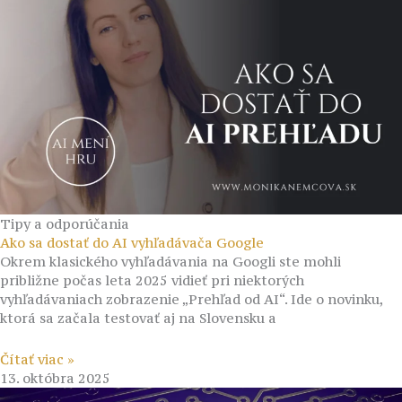
Tipy a odporúčania
Ako sa dostať do AI vyhľadávača Google
Okrem klasického vyhľadávania na Googli ste mohli
približne počas leta 2025 vidieť pri niektorých
vyhľadávaniach zobrazenie „Prehľad od AI“. Ide o novinku,
ktorá sa začala testovať aj na Slovensku a
Čítať viac »
13. októbra 2025