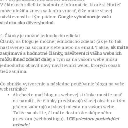
V článkoch zdieľate hodnotné informácie, ktoré si čitateľ
môže uložiť a znova sa k ním vracať, čiže máte viacej
návštevnosti a tým pádom
Google vyhodnocuje vašu
stránku ako dôveryhodnú.
4. Články je možné jednoducho zdieľať
Články na blogu je možné jednoducho zdieľať (ak je to tak
nastavené) na sociálne siete alebo na email. Takže,
ak máte
zaujímavé a hodnotné články, návštevníci vášho webu ich
môžu ihneď zdieľať ďalej
a tým sa na vašom webe môžu
jednoducho objaviť nový návštevníci webu, ktorých obsah
tiež zaujíma.
Čo obnáša vytvorenie a následne používanie blogu na vaše
webstránke?
Ak chcete mať blog na webovej stránke musíte mať
na pamäti, že články predstavujú viacej obsahu a tým
pádom zaberajú aj viacej miesta na vašom webe.
Takže sa uistite, či máte dostatok zakúpeného
priestoru (webhostingu).
1GB priestoru postačujúci
nebude!